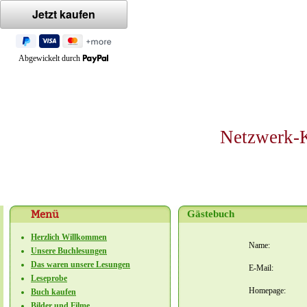
Abgewickelt durch
Netzwerk-K
Menü
Gästebuch
Herzlich Willkommen
Name:
Unsere Buchlesungen
Das waren unsere Lesungen
E-Mail:
Leseprobe
Homepage:
Buch kaufen
Bilder und Filme